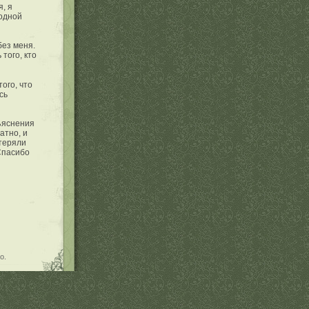
я, я
родной
без меня.
того, кто
ого, что
сь
бъяснения
атно, и
отеряли
 Спасибо
о.