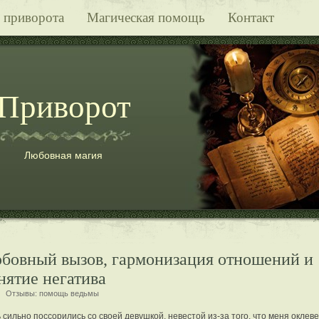
 приворота
Магическая помощь
Контакт
Приворот
Любовная магия
нятие негатива
Отзывы:
помощь ведьмы
 сильно поссорились со своей девушкой, невестой из-за того, что меня оклеве