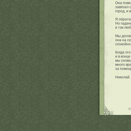
Она повер
завязал 
город, и 
Я обрати
Но гадан
и так лю
Мы догов
она на с
спокойно
Когда эт
и в конц
мы снова
много вр
за помощ
Николай.
©