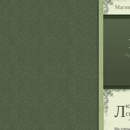
Магия
Любовный вызов, гармонизация отношений и
с
Мы очень