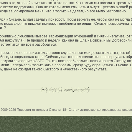
ила в то, что я ей изменяю, хотя это не так. Как только мы начали встречатьс
со всеми подружками. Она не хотели меня слышать и видеть, уехала в своей 
везде заблокировала меня. Что я только не делал, но все было бесполезно.
лся к Оксане, думал сделать приворот, чтобы вернуть ее, чтобы она не могла 
ие показало, что никакой приворот проблемы не решит. Смысл привораживать 
бит?
орились о любовном вызове, гармонизации отношений и снятии негатива (от т
ебя накрутила). Не прошло и недели, как она вышла на связь, и мы договорили
 встретится, во всем разобраться.
о произошло, она внимательно меня слушала, все мои доказательства, все о
е беседы поцеловала меня! Сейчас у нас все налаживается, она вернулась обр
 подали заявление в ЗАГС. Так как пока разбирались, пока я нашел Оксану, п
емени. Теперь если только какие проблемы, сразу буду обращаться к Оксане.
ь, даже не ожидал такого быстрого и качественного результата.
 2009-2026
Приворот от ведьмы Оксаны
. 18+ Статьи авторские, копирование запрещен