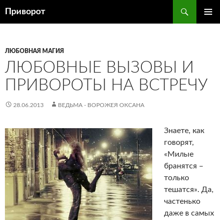
Перейти
Поиск
Приворот
к
ОСНОВ
содержимому
МЕНЮ
ЛЮБОВНАЯ МАГИЯ
ЛЮБОВНЫЕ ВЫЗОВЫ И
ПРИВОРОТЫ НА ВСТРЕЧУ
28.06.2013
ВЕДЬМА - ВОРОЖЕЯ ОКСАНА
Знаете, как
говорят,
«Милые
бранятся –
только
тешатся». Да,
частенько
даже в самых