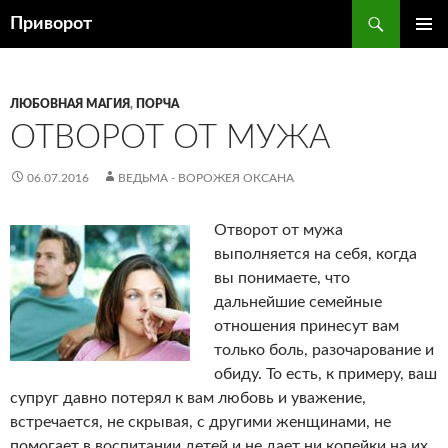
Перейти
Поиск
Приворот
к
ОСНОВ
содержимому
МЕНЮ
ЛЮБОВНАЯ МАГИЯ
,
ПОРЧА
ОТВОРОТ ОТ МУЖА
06.07.2016
ВЕДЬМА - ВОРОЖЕЯ ОКСАНА
Отворот от мужа
выполняется на себя, когда
вы понимаете, что
дальнейшие семейные
отношения принесут вам
только боль, разочарование и
обиду. То есть, к примеру, ваш
супруг давно потерял к вам любовь и уважение,
встречается, не скрывая, с другими женщинами, не
помогает в воспитании детей и не дает ни копейки на их