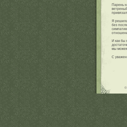
Парень н
ветреный
привязал
Я решила
без посл
симпатию
отношени
И как бы
достаточн
мы можем
С уважен
©