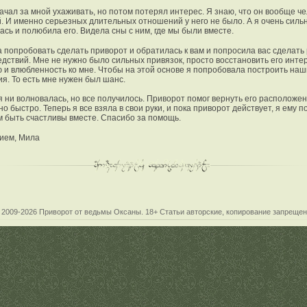
ачал за мной ухаживать, но потом потерял интерес. Я знаю, что он вообще ч
. И именно серьезных длительных отношений у него не было. А я очень силь
ась и полюбила его. Видела сны с ним, где мы были вместе.
 попробовать сделать приворот и обратилась к вам и попросила вас сделать
едствий. Мне не нужно было сильных привязок, просто восстановить его интер
 и влюбленность ко мне. Чтобы на этой основе я попробовала построить наш
я. То есть мне нужен был шанс.
 я ни волновалась, но все получилось. Приворот помог вернуть его расположе
о быстро. Теперь я все взяла в свои руки, и пока приворот действует, я ему по
 быть счастливы вместе. Спасибо за помощь.
ием, Мила
 2009-2026
Приворот от ведьмы Оксаны
. 18+ Статьи авторские, копирование запрещен