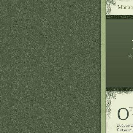
Магия
О
Добрый д
Ситуация