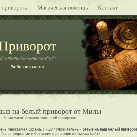
 приворота
Магическая помощь
Контакт
Приворот
Любовная магия
тзыв на белый приворот от Милы
Белая магия:
развитие отношений приворотом
ень, уважаемая Оксана. Пишу положительный
отзыв на ваш белый приворо
 была непростая и без магии я решения не смогла найти.