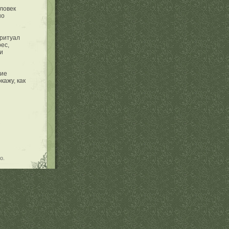
еловек
но
 ритуал
ес,
и
ние
кажу, как
о.