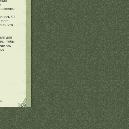
ения
е
 развелся.
телось бы
с его
о ли что-
ели для
ия, чтобы
оде как
все
о.