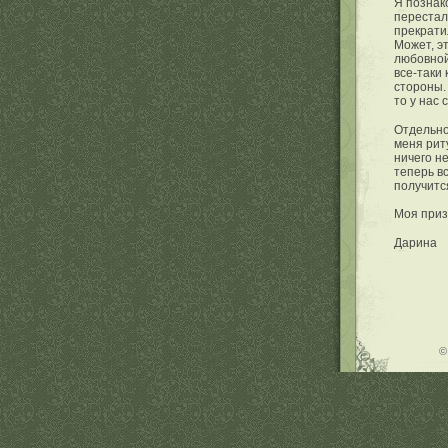
Я познак
перестал
прекратил
Может, э
любовной
все-таки
стороны.
то у нас 
Отдельно
меня рит
ничего н
теперь в
получитс
Моя приз
Дарина
©