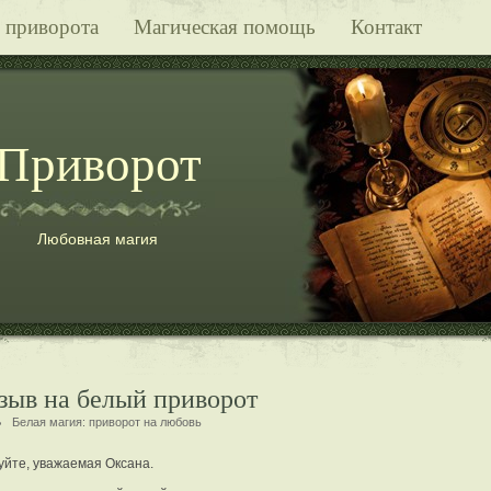
 приворота
Магическая помощь
Контакт
Приворот
Любовная магия
тзыв на белый приворот
Белая магия:
приворот на любовь
уйте, уважаемая Оксана.