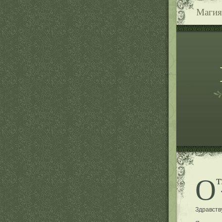
Магия
О
Здравств