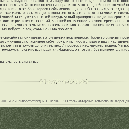
омилась с мужчиной на сайте, мы пару раз встретились, а потом как-то отнош
и развиваться. Хотя мне он очень понравился. А он вроде общения со мной н
, но и как-то особо интереса к сближению не делал. Он говорил, что недавно
то тоже сказывалось. Мне дали ваши контакты, сказали, что вы можете помочь
 магией. Мне нужен был какой-нибудь
белый приворот
на не долгий срок. Хо
 какого-то развития отношений, большей влюбленности и заинтересованности 
 Но я понимаю, что мы мало знакомы и сильно ворожить на него не стоит. Мал
с ним пойдет не так, чтобы не было проблем.
е спасибо за понимание, в этом деликатном вопросе. После того, как вы пров
уал, мужчина стал активнее себя проявлять, плюс я слушала ваши наставлен
е испортить и помочь дополнительно. И процесс у нас, наконец, пошел. Мы вр
стречаемся, пока мне все нравится. Надеюсь, он потом и без приворота у нас 
я.
нательность вам за все!
 2009-2026
Приворот от ведьмы Оксаны
. 18+ Статьи авторские, копирование запрещен