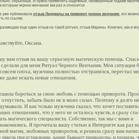
ельно, серьезные. И нужно применять надежные, проверенные годами магич
к которым черное венчание как раз и относится.
е уже публиковала
отзыв Людмилы на приворот черное венчание
, его можн
ть по ссылке.
 размещаю еще один отзыв на такой ритуал, отзыв Марины. Конечно, как и всег
авствуйте, Оксана.
у вам отзыв на вашу серьезную магическую помощь. Спаси
 сделали для меня Ритуал Черного Венчания. Моя ситуация 
совсем плоха, мужчина полностью отстранился, перестал зв
же даже искать новые отношения.
ешила бороться за свою любовь с помощью приворота. Про
, отпустить, забыть было не в моих силах. Поэтому я долго н
думывала. И как только мужчина сказал, что хочет поставить
аших отношениях, что у него не осталось чувств, я сразу ста
ать магического специалиста. Собственно, так мы с вами и
накомились. Я прочитала вашу статью в Интернете как раз н
ной магии, любовных приворотов, и решила сразу вам напис
 имела представление, какие бывают привороты, и решила, 