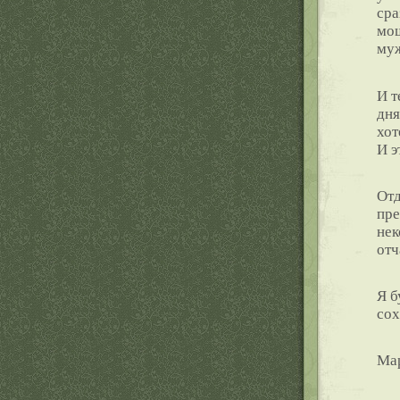
сра
мощ
муж
И т
дня
хот
И э
Отд
пре
нек
отч
Я б
сох
Ма