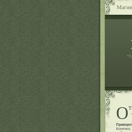
Магия
О
Приворот
Конечно,