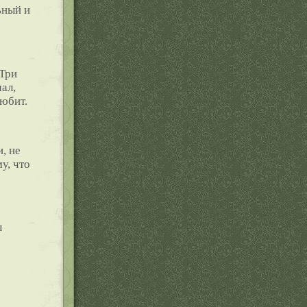
ьный и
 Три
чал,
любит.
, не
у, что
ы