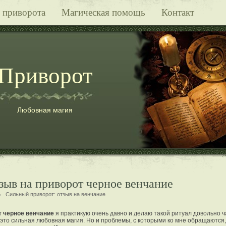
 приворота
Магическая помощь
Контакт
Приворот
Любовная магия
тзыв на приворот черное венчание
Сильный приворот:
отзыв на венчание
 черное венчание
я практикую очень давно и делаю такой ритуал довольно ч
 это сильная любовная магия. Но и проблемы, с которыми ко мне обращаются,