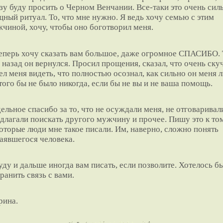
зу буду просить о Черном Венчании. Все-таки это очень сил
ный ритуал. То, что мне нужно. Я ведь хочу семью с этим
чиной, хочу, чтобы оно боготворил меня.
еперь хочу сказать вам большое, даже огромное СПАСИБО.
 назад он вернулся. Просил прощения, сказал, что очень ску
ел меня видеть, что полностью осознал, как сильно он меня 
того бы не было никогда, если бы не вы и не ваша помощь.
ельное спасибо за то, что не осуждали меня, не отговаривали
длагали поискать другого мужчину и прочее. Пишу это к том
оторые люди мне такое писали. Им, наверно, сложно понять
аявшегося человека.
уду и дальше иногда вам писать, если позволите. Хотелось б
ранить связь с вами.
рина.