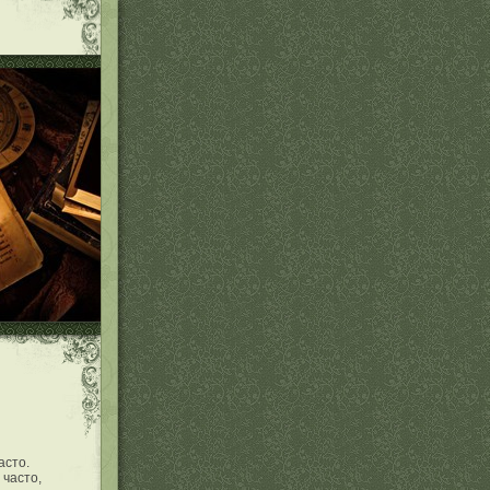
асто.
 часто,