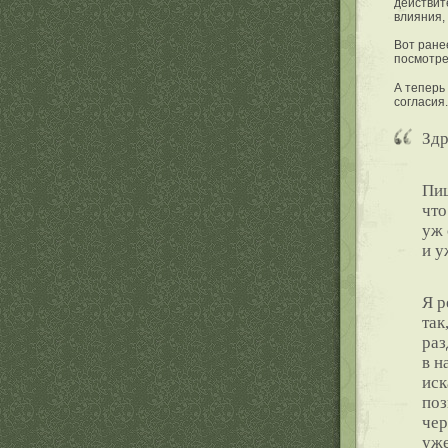
действит
влияния, 
Вот ране
посмотре
А теперь
согласия.
Здр
Пиш
что
уж 
и у
Я р
так
раз
в н
иск
поз
чер
уже