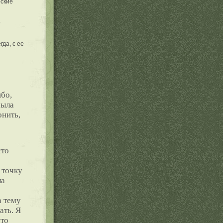
еские
о
да, с ее
бо,
была
онить,
сто
е
 точку
ла
а тему
ать. Я
что