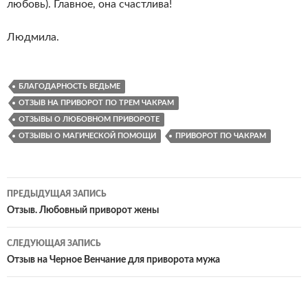
любовь). Главное, она счастлива!
Людмила.
БЛАГОДАРНОСТЬ ВЕДЬМЕ
ОТЗЫВ НА ПРИВОРОТ ПО ТРЕМ ЧАКРАМ
ОТЗЫВЫ О ЛЮБОВНОМ ПРИВОРОТЕ
ОТЗЫВЫ О МАГИЧЕСКОЙ ПОМОЩИ
ПРИВОРОТ ПО ЧАКРАМ
Навигация
ПРЕДЫДУЩАЯ ЗАПИСЬ
по
Отзыв. Любовный приворот жены
записям
СЛЕДУЮЩАЯ ЗАПИСЬ
Отзыв на Черное Венчание для приворота мужа