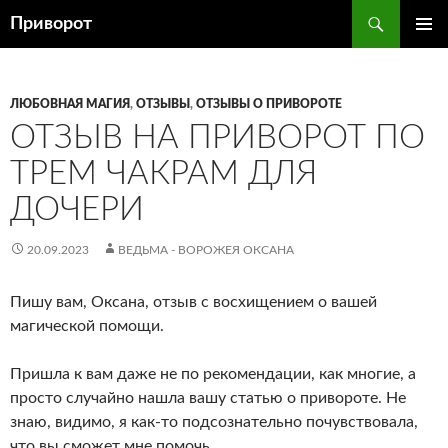
Перейти
Поиск
Приворот
к
ОСНОВ
содержимому
МЕНЮ
ЛЮБОВНАЯ МАГИЯ
,
ОТЗЫВЫ
,
ОТЗЫВЫ О ПРИВОРОТЕ
ОТЗЫВ НА ПРИВОРОТ ПО
ТРЕМ ЧАКРАМ ДЛЯ
ДОЧЕРИ
20.09.2023
ВЕДЬМА - ВОРОЖЕЯ ОКСАНА
Пишу вам, Оксана, отзыв с восхищением о вашей
магической помощи.
Пришла к вам даже не по рекомендации, как многие, а
просто случайно нашла вашу статью о привороте. Не
знаю, видимо, я как-то подсознательно почувствовала,
что вы сможет мне помочь.