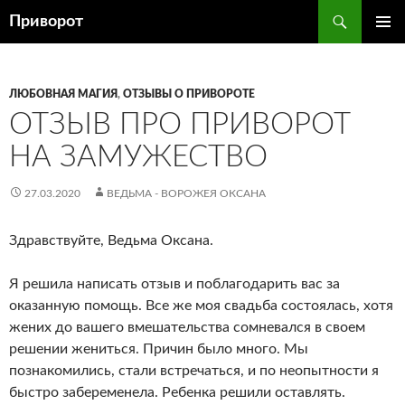
Перейти
Поиск
Приворот
к
ОСНОВ
содержимому
МЕНЮ
ЛЮБОВНАЯ МАГИЯ
,
ОТЗЫВЫ О ПРИВОРОТЕ
ОТЗЫВ ПРО ПРИВОРОТ
НА ЗАМУЖЕСТВО
27.03.2020
ВЕДЬМА - ВОРОЖЕЯ ОКСАНА
Здравствуйте, Ведьма Оксана.
Я решила написать отзыв и поблагодарить вас за
оказанную помощь. Все же моя свадьба состоялась, хотя
жених до вашего вмешательства сомневался в своем
решении жениться. Причин было много. Мы
познакомились, стали встречаться, и по неопытности я
быстро забеременела. Ребенка решили оставлять.