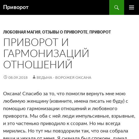
Перейти
Поиск
Приворот
к
ОСНОВ
содержимому
МЕНЮ
ЛЮБОВНАЯ МАГИЯ
,
ОТЗЫВЫ О ПРИВОРОТЕ
,
ПРИВОРОТ
ПРИВОРОТ И
ГАРМОНИЗАЦИЙ
ОТНОШЕНИЙ
08.09.2018
ВЕДЬМА - ВОРОЖЕЯ ОКСАНА
Оксана! Спасибо за то, что помогли вернуть мне мою
любимую женщину (извините, имена писать не буду) с
помощью гармонизации отношений и любовного
приворота. Мы оба с ней люди импульсивные, взрывные,
и это частенько приводило к ссорам. Но мы всегда
мирились. Но тут мы повздорили так, что она собрала
вещи и уехала от меня. Я сначала был спокоен, думал,