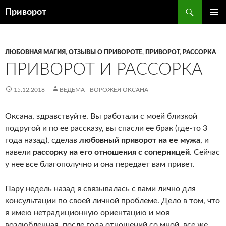
Перейти
Поиск
Приворот
к
ОСНОВ
содержимому
МЕНЮ
ЛЮБОВНАЯ МАГИЯ
,
ОТЗЫВЫ О ПРИВОРОТЕ
,
ПРИВОРОТ
,
РАССОРКА
ПРИВОРОТ И РАССОРКА
15.12.2018
ВЕДЬМА - ВОРОЖЕЯ ОКСАНА
Оксана, здравствуйте. Вы работали с моей близкой
подругой и по ее рассказу, вы спасли ее брак (где-то 3
года назад), сделав
любовный приворот на ее мужа
, и
навели
рассорку на его отношения с соперницей
. Сейчас
у нее все благополучно и она передает вам привет.
Пару недель назад я связывалась с вами лично для
консультации по своей личной проблеме. Дело в том, что
я имею нетрадиционную ориентацию и моя
возлюбленная, после года отношений со мной, все же