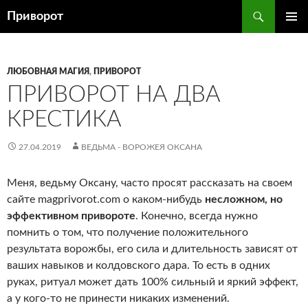
Перейти
Поиск
Приворот
к
ОСНОВ
содержимому
МЕНЮ
ЛЮБОВНАЯ МАГИЯ
,
ПРИВОРОТ
ПРИВОРОТ НА ДВА
КРЕСТИКА
27.04.2019
ВЕДЬМА - ВОРОЖЕЯ ОКСАНА
Меня, ведьму Оксану, часто просят рассказать на своем
сайте magprivorot.com о каком-нибудь
несложном, но
эффективном привороте
. Конечно, всегда нужно
помнить о том, что получение положительного
результата ворожбы, его сила и длительность зависят от
ваших навыков и колдовского дара. То есть в одних
руках, ритуал может дать 100% сильный и яркий эффект,
а у кого-то не принести никаких изменений.