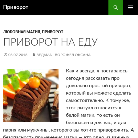
Перейти
Поиск
Приворот
к
ОСНОВ
содержимому
МЕНЮ
ЛЮБОВНАЯ МАГИЯ
,
ПРИВОРОТ
ПРИВОРОТ НА ЕДУ
08.07.2018
ВЕДЬМА - ВОРОЖЕЯ ОКСАНА
Как и всегда, я постараюсь
сегодня рассказать про
довольно простой приворот,
который вы можете сделать
самостоятельно. К тому же,
этот ритуал относится к
белой магии, то есть он
безопасен и для вас, и для
парня или мужчины, которого вы хотите приворожить. А
безопасность применения магии — это одно из важных