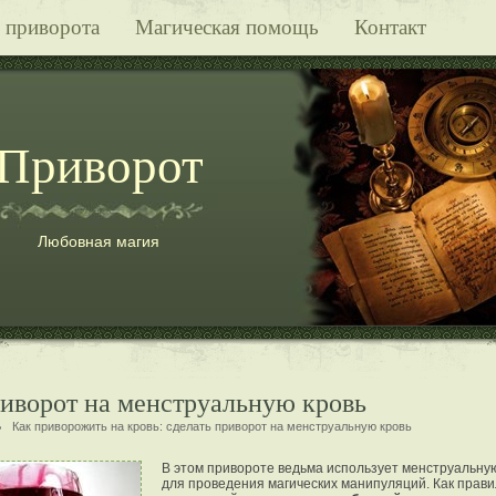
 приворота
Магическая помощь
Контакт
Приворот
Любовная магия
риворот на менструальную кровь
Как приворожить на кровь:
сделать приворот на менструальную кровь
В этом привороте ведьма использует менструальну
для проведения магических манипуляций. Как прави