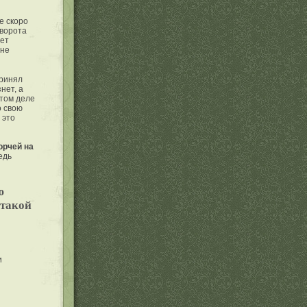
е скоро
иворота
жет
 не
принял
нет, а
этом деле
о свою
 это
орчей на
едь
ю
 такой
и