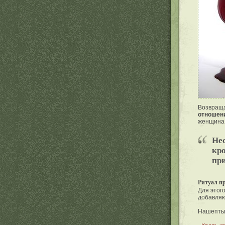
Возвраща
отношен
женщина 
Не
кро
при
Ритуал п
Для этог
добавляю
Нашептыв