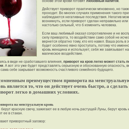
основе этой крови готовят
любовный напиток
.
Действует приворот практически мгновенно, но такж
проходит. Во многих случаях применения такого пр
наблюдаются негативные последствия. Негатив мо
возникнуть, если приворот сделан неправильно или
настолько сильный, что б изменить человека.
Если ваш любимый оказал сопротивление и не вос
силу приворота, то воздействие само собой не исчез
вернется обратно тому, кто его навел. Ваша роль в 
будет особенно явно проступать, потому что именн
кровь женщина и использует, себя же завязывает на
магическое воздействие.
ясь в виде не сработавшего влияния,
приворот на кров легко может стать п
ия
. А вот это уже будет представлять серьезную и обоснованную опасность, в
сама себе закрывает возможность счастливого семейного будущего.
сомненным преимуществом приворота на менструальну
вь является то, что он действует очень быстро, а сделать
ворот легко в домашних условиях.
риворота на менструальную кровь
о берут красную свечу, зажигают ее в любую ночь растущей Луны, берут кровь 
т ее в стакан.
ают приворотный заговор: