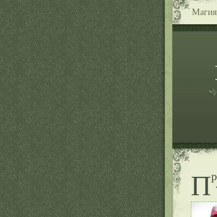
Магия
П