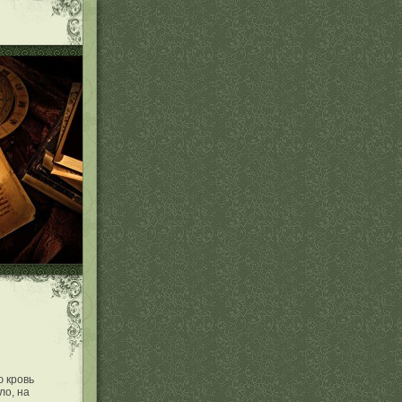
ю кровь
ло, на