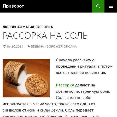
Перейти
Поиск
Приворот
к
ОСНОВ
содержимому
МЕНЮ
ЛЮБОВНАЯ МАГИЯ
,
РАССОРКА
РАССОРКА НА СОЛЬ
06.10.2014
ВЕДЬМА - ВОРОЖЕЯ ОКСАНА
Сначала расскажу о
проведении ритуала, а потом
все остальные пояснения.
Рассорку
делают на
обычную, поваренную соль.
Соль сама по себе
используется в магии часто, так как это один из
символов стихии и силы Земли. Соль передает
«дезинфицирующую» функцию. С помощью соли