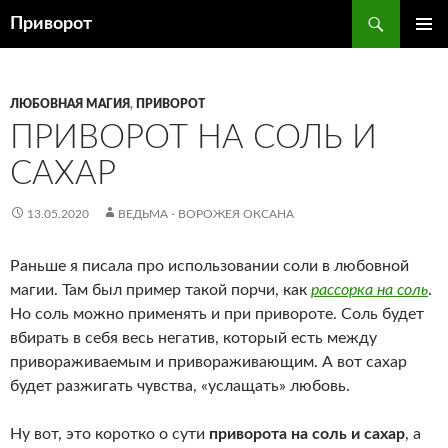
Перейти
Поиск
Приворот
к
ОСНОВ
содержимому
МЕНЮ
ЛЮБОВНАЯ МАГИЯ
,
ПРИВОРОТ
ПРИВОРОТ НА СОЛЬ И
САХАР
13.05.2020
ВЕДЬМА - ВОРОЖЕЯ ОКСАНА
Раньше я писала про использовании соли в любовной
магии. Там был пример такой порчи, как
рассорка на соль
.
Но соль можно применять и при привороте. Соль будет
вбирать в себя весь негатив, который есть между
привораживаемым и привораживающим. А вот сахар
будет разжигать чувства, «услащать» любовь.
Ну вот, это коротко о сути
приворота на соль и сахар
, а