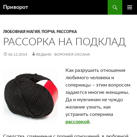
Перейти
Поиск
Приворот
к
ОСНОВ
содержимому
МЕНЮ
ЛЮБОВНАЯ МАГИЯ
,
ПОРЧА
,
РАССОРКА
РАССОРКА НА ПОДКЛАД
06.12.2014
ВЕДЬМА - ВОРОЖЕЯ ОКСАНА
Как разрушить отношения
любимого человека и
соперницы – этим вопросом
задаются многие женщины.
Да и мужчинам не чуждо
желание узнать, как
устранить соперника
рассоркой
.
Средства, сравнимые с порчей отношений, в любовной